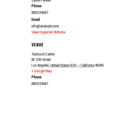
Jason Parkett
Phone
8001234567
Email
info@example.com
View Organizer Website
VENUE
Tacticool Center
82 12th Street
Los Angeles
,
United States (US) — California
90248
+ Google Map
Phone
8001234567