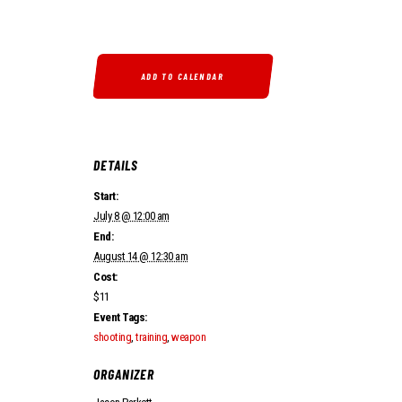
ADD TO CALENDAR
DETAILS
Start:
July 8 @ 12:00 am
End:
August 14 @ 12:30 am
Cost:
$11
Event Tags:
shooting
,
training
,
weapon
ORGANIZER