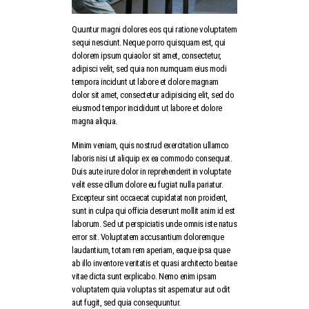
Quuntur magni dolores eos qui ratione voluptatem
sequi nesciunt. Neque porro quisquam est, qui
dolorem ipsum quiaolor sit amet, consectetur,
adipisci velit, sed quia non numquam eius modi
tempora incidunt ut labore et dolore magnam
dolor sit amet, consectetur adipisicing elit, sed do
eiusmod tempor incididunt ut labore et dolore
magna aliqua.
Minim veniam, quis nostrud exercitation ullamco
laboris nisi ut aliquip ex ea commodo consequat.
Duis aute irure dolor in reprehenderit in voluptate
velit esse cillum dolore eu fugiat nulla pariatur.
Excepteur sint occaecat cupidatat non proident,
sunt in culpa qui officia deserunt mollit anim id est
laborum. Sed ut perspiciatis unde omnis iste natus
error sit. Voluptatem accusantium doloremque
laudantium, totam rem aperiam, eaque ipsa quae
ab illo inventore veritatis et quasi architecto beatae
vitae dicta sunt explicabo. Nemo enim ipsam
voluptatem quia voluptas sit aspernatur aut odit
aut fugit, sed quia consequuntur.